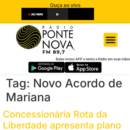
Ouça ao vivo
Baixe nosso APP e tenha a Rádio em suas mãos
Tag:
Novo Acordo de
Mariana
Concessionária Rota da
Liberdade apresenta plano