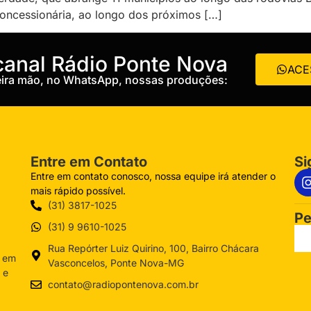
oncessionária, ao longo dos próximos […]
 canal Rádio Ponte Nova
ACE
meira mão, no WhatsApp, nossas produções:
Entre em Contato
Si
Entre em contato conosco, nossa equipe irá atender o
mais rápido possível.
(31) 3817-1025
Pe
(31) 9 9610-1025
Rua Repórter Luiz Quirino, 100, Bairro Chácara
a em
Vasconcelos, Ponte Nova-MG
 e
contato@radiopontenova.com.br