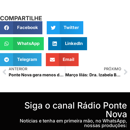
COMPARTILHE
Facebook
Twitter
WhatsApp
LinkedIn
Telegram
Email
ANTERIOR
PRÓXIMO
Ponte Nova gera menos de 30 empregos com carteira assinada em fevereiro
Março lilás: Dra. Izabela Bartholomeu esclarece dúvidas quanto ao câncer do colo de útero
‎Siga o canal Rádio Ponte
Nova
Notícias e tenha em primeira mão, no WhatsApp,
nossas produções: