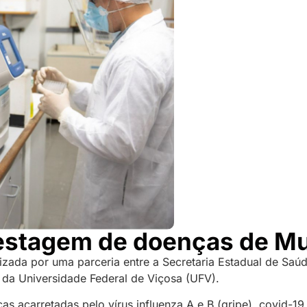
estagem de doenças de Mun
lizada por uma parceria entre a Secretaria Estadual de Saú
 da Universidade Federal de Viçosa (UFV).
as acarretadas pelo vírus influenza A e B (gripe), covid-1