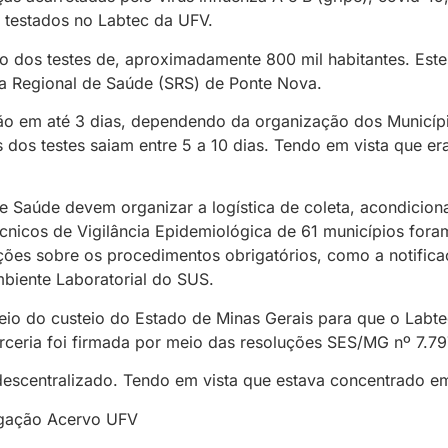
o testados no Labtec da UFV.
ado dos testes de, aproximadamente 800 mil habitantes. Est
a Regional de Saúde (SRS) de Ponte Nova.
rão em até 3 dias, dependendo da organização dos Municí
s dos testes saiam entre 5 a 10 dias. Tendo em vista que e
de Saúde devem organizar a logística de coleta, acondicion
écnicos de Vigilância Epidemiológica de 61 municípios for
ões sobre os procedimentos obrigatórios, como a notifica
biente Laboratorial do SUS.
eio do custeio do Estado de Minas Gerais para que o Labte
parceria foi firmada por meio das resoluções SES/MG nº 7.7
descentralizado. Tendo em vista que estava concentrado e
ulgação Acervo UFV