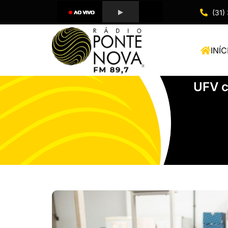
(31)
INÍC
UFV c