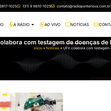
 3817-1025
(31) 9 9610-1025
contato@radiopontenova.com.br
IO
A RÁDIO
AO VIVO
NOTÍCIAS
CONT
olabora com testagem de doenças de M
Início
»
Notícias
»
UFV colabora com testagem 