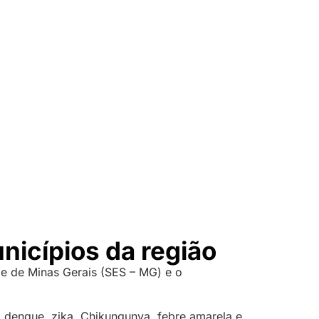
icípios da região
de de Minas Gerais (SES – MG) e o
9, dengue, zika, Chikungunya, febre amarela e