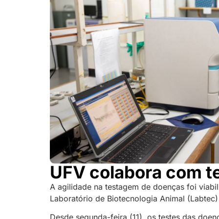
UFV colabora com t
A agilidade na testagem de doenças foi viabi
Laboratório de Biotecnologia Animal (Labtec)
Desde segunda-feira (11), os testes das doenç