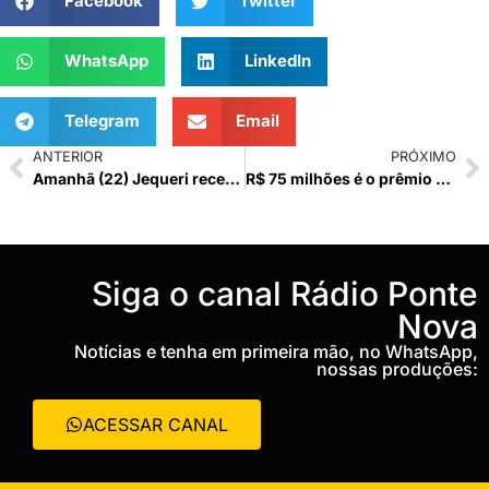
Facebook
Twitter
WhatsApp
LinkedIn
Telegram
Email
ANTERIOR
PRÓXIMO
Amanhã (22) Jequeri recebe Mutirão Direito a Ter Pai
R$ 75 milhões é o prêmio da Mega-Sena acumulada sorteada hoje (21)
‎Siga o canal Rádio Ponte
Nova
Notícias e tenha em primeira mão, no WhatsApp,
nossas produções:
ACESSAR CANAL