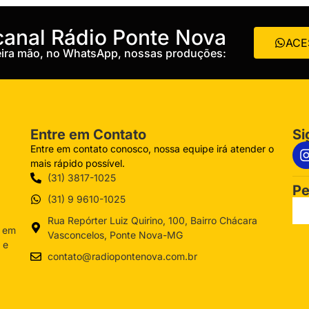
 canal Rádio Ponte Nova
ACE
meira mão, no WhatsApp, nossas produções:
Entre em Contato
Si
Entre em contato conosco, nossa equipe irá atender o
mais rápido possível.
(31) 3817-1025
Pe
(31) 9 9610-1025
Rua Repórter Luiz Quirino, 100, Bairro Chácara
a em
Vasconcelos, Ponte Nova-MG
 e
contato@radiopontenova.com.br