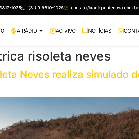
 3817-1025
(31) 9 9610-1025
contato@radiopontenova.com.br
IO
A RÁDIO
AO VIVO
NOTÍCIAS
CONT
trica risoleta neves
oleta Neves realiza simulado