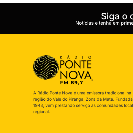
‎Siga o
Notícias e tenha em pri
A Rádio Ponte Nova é uma emissora tradicional na
região do Vale do Piranga, Zona da Mata. Fundad
1943, vem prestando serviço às comunidades local
regional.