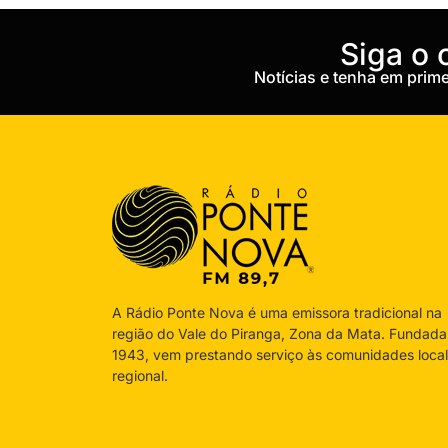
‎Siga o
Notícias e tenha em pri
A Rádio Ponte Nova é uma emissora tradicional na
região do Vale do Piranga, Zona da Mata. Fundad
1943, vem prestando serviço às comunidades local
regional.