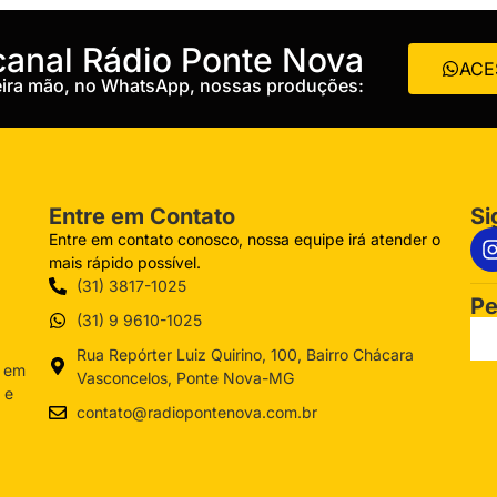
 canal Rádio Ponte Nova
ACE
meira mão, no WhatsApp, nossas produções:
Entre em Contato
Si
Entre em contato conosco, nossa equipe irá atender o
mais rápido possível.
(31) 3817-1025
Pe
(31) 9 9610-1025
Rua Repórter Luiz Quirino, 100, Bairro Chácara
a em
Vasconcelos, Ponte Nova-MG
 e
contato@radiopontenova.com.br