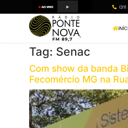
(31)
INÍC
Tag:
Senac
Com show da banda Biq
Fecomércio MG na Rua 