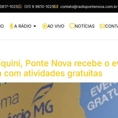
 3817-1025
(31) 9 9610-1025
contato@radiopontenova.com.br
IO
A RÁDIO
AO VIVO
NOTÍCIAS
CONT
uini, Ponte Nova recebe o ev
com atividades gratuitas