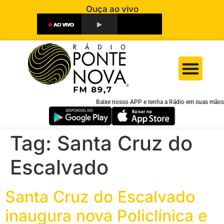
Ouça ao vivo
Baixe nosso APP e tenha a Rádio em suas mãos
Tag:
Santa Cruz do
Escalvado
Santa Cruz do Escalvado
inaugura nova Policlínica e