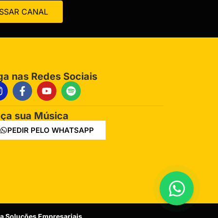
SSAR CANAL
ga nas Redes Sociais
ça sua Música
PEDIR PELO WHATSAPP
za Soluções Empresariais
.