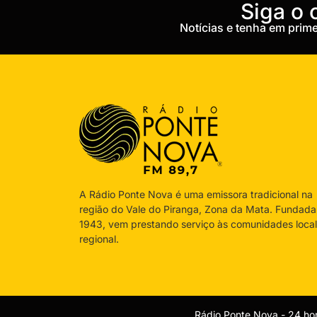
‎Siga o
Notícias e tenha em pri
A Rádio Ponte Nova é uma emissora tradicional na
região do Vale do Piranga, Zona da Mata. Fundad
1943, vem prestando serviço às comunidades local
regional.
Rádio Ponte Nova - 24 hor