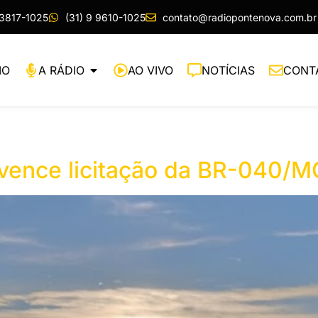
 3817-1025
(31) 9 9610-1025
contato@radiopontenova.com.br
IO
A RÁDIO
AO VIVO
NOTÍCIAS
CONT
 vence licitação da BR-040/M