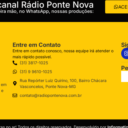
 canal Rádio Ponte Nova
ACE
meira mão, no WhatsApp, nossas produções:
Entre em Contato
Si
Entre em contato conosco, nossa equipe irá atender o
mais rápido possível.
(31) 3817-1025
Pe
(31) 9 9610-1025
Rua Repórter Luiz Quirino, 100, Bairro Chácara
a em
Vasconcelos, Ponte Nova-MG
 e
contato@radiopontenova.com.br
as no ar! Todos os direitos reservados. Desenvolvido por
Informati