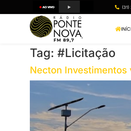
(31)
INÍC
Tag:
#Licitação
Necton Investimentos