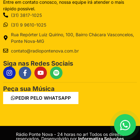
Entre em contato conosco, nossa equipe irá atender o mais
rápido possível.
(31) 3817-1025
(31) 9 9610-1025
Rua Repórter Luiz Quirino, 100, Bairro Chácara Vasconcelos,
Ponte Nova-MG
contato@radiopontenova.com.br
Siga nas Redes Sociais
Peça sua Música
PEDIR PELO WHATSAPP
Rádio Ponte Nova - 24 horas no ar! Todos os direitos
reservados. Desenvolvido por
Informatiza Soluções