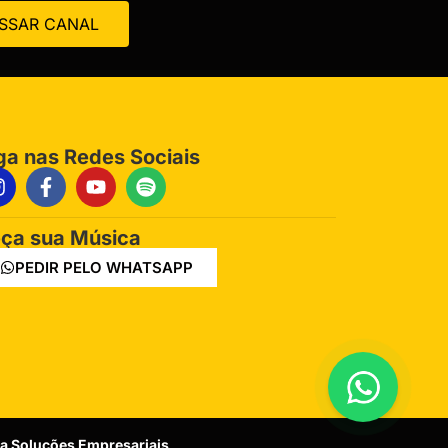
SSAR CANAL
ga nas Redes Sociais
ça sua Música
PEDIR PELO WHATSAPP
za Soluções Empresariais
.