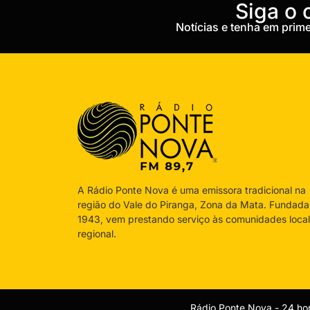
‎Siga o
Notícias e tenha em pri
A Rádio Ponte Nova é uma emissora tradicional na
região do Vale do Piranga, Zona da Mata. Fundad
1943, vem prestando serviço às comunidades local
regional.
Rádio Ponte Nova - 24 hor