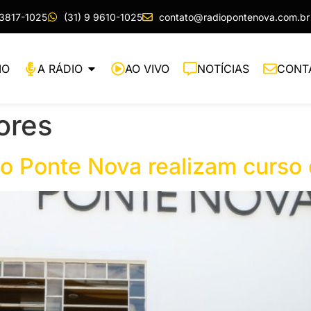
 3817-1025
(31) 9 9610-1025
contato@radiopontenova.com.br
IO
A RÁDIO
AO VIVO
NOTÍCIAS
CONT
ores
o Ponte Nova realizam curso