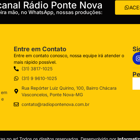
 canal Rádio Ponte Nova
ACE
meira mão, no WhatsApp, nossas produções:
Entre em Contato
Si
Entre em contato conosco, nossa equipe irá atender o
mais rápido possível.
(31) 3817-1025
Pe
(31) 9 9610-1025
Rua Repórter Luiz Quirino, 100, Bairro Chácara
a em
Vasconcelos, Ponte Nova-MG
 e
contato@radiopontenova.com.br
as no ar! Todos os direitos reservados. Desenvolvido por
Informati