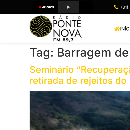
(31)
INÍC
Tag:
Barragem de
Seminário “Recuperaçã
retirada de rejeitos 