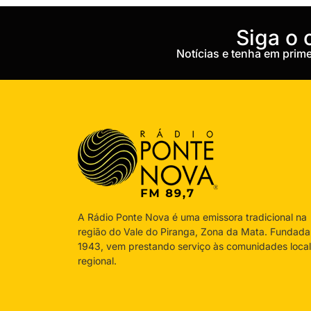
‎Siga o
Notícias e tenha em pri
A Rádio Ponte Nova é uma emissora tradicional na
região do Vale do Piranga, Zona da Mata. Fundad
1943, vem prestando serviço às comunidades local
regional.