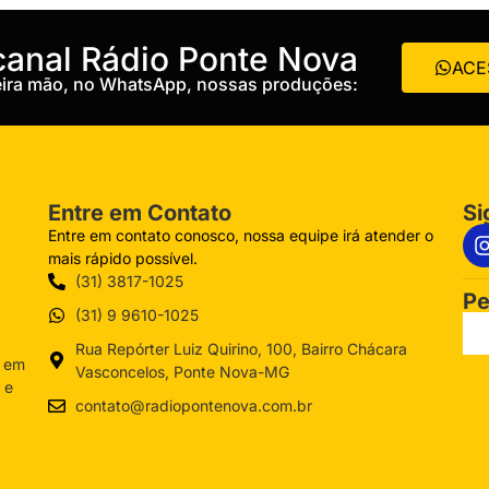
 canal Rádio Ponte Nova
ACE
meira mão, no WhatsApp, nossas produções:
Entre em Contato
Si
Entre em contato conosco, nossa equipe irá atender o
mais rápido possível.
(31) 3817-1025
Pe
(31) 9 9610-1025
Rua Repórter Luiz Quirino, 100, Bairro Chácara
a em
Vasconcelos, Ponte Nova-MG
 e
contato@radiopontenova.com.br