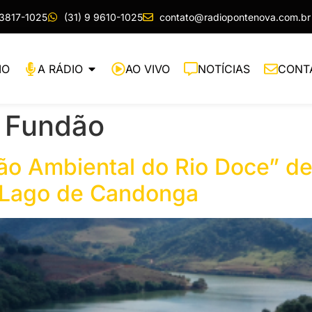
 3817-1025
(31) 9 9610-1025
contato@radiopontenova.com.br
IO
A RÁDIO
AO VIVO
NOTÍCIAS
CONT
 Fundão
o Ambiental do Rio Doce” de
do Lago de Candonga