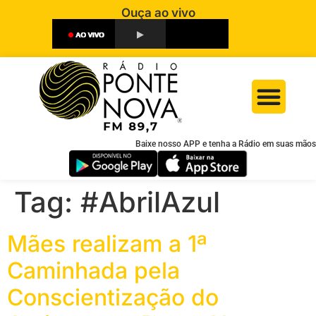
Ouça ao vivo
Baixe nosso APP e tenha a Rádio em suas mãos
Tag:
#AbrilAzul
Mães realizam a 1ª
Caminhada pela
Conscientização do