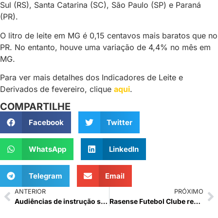
Sul (RS), Santa Catarina (SC), São Paulo (SP) e Paraná
(PR).
O litro de leite em MG é 0,15 centavos mais baratos que no
PR. No entanto, houve uma variação de 4,4% no mês em
MG.
Para ver mais detalhes dos Indicadores de Leite e
Derivados de fevereiro, clique
aqui
.
COMPARTILHE
Facebook
Twitter
WhatsApp
LinkedIn
Telegram
Email
ANTERIOR
PRÓXIMO
Audiências de instrução sobre o rompimento da barragem de Mariana acontecem essa semana
Rasense Futebol Clube recebe doação de materiais esportivos da Laticínios Porto Alegre