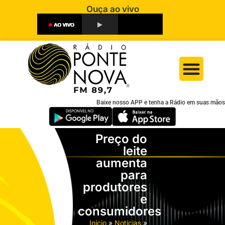
Ouça ao vivo
Baixe nosso APP e tenha a Rádio em suas mãos
Preço do
leite
aumenta
para
produtores
e
consumidores
Início
»
Notícias
»