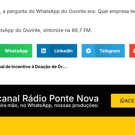
, a pergunta do WhatsApp do Ouvinte era: Qual empresa te
sApp do Ouvinte, sintonize na 89,7 FM.
WhatsApp
LinkedIn
Telegram
Consepis realiza atividade sobre o Dia Municipal de Incentivo à Doação de Órgãos e Tecidos
 canal Rádio Ponte Nova
ACE
meira mão, no WhatsApp, nossas produções: