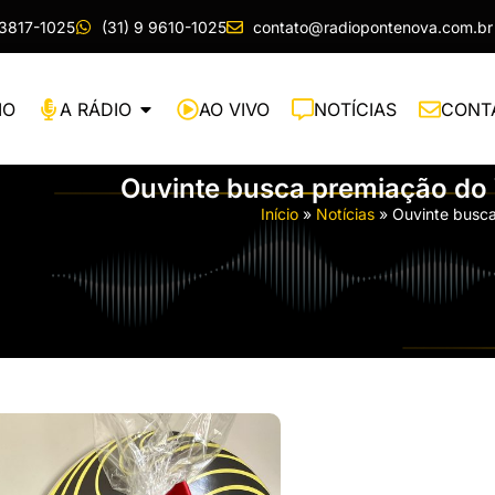
 3817-1025
(31) 9 9610-1025
contato@radiopontenova.com.br
IO
A RÁDIO
AO VIVO
NOTÍCIAS
CONT
Ouvinte busca premiação d
Início
»
Notícias
»
Ouvinte busc