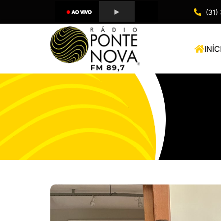
(31)
INÍC