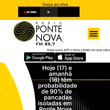
Ouça ao vivo
Baixe nosso APP e tenha a Rádio em suas mãos
Hoje (17) e
amanhã
(18) têm
probabilidade
de 90% de
pancadas
isoladas em
Ponte Nova