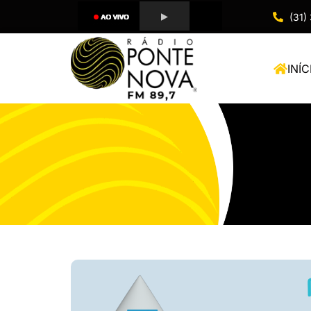
(31)
INÍC