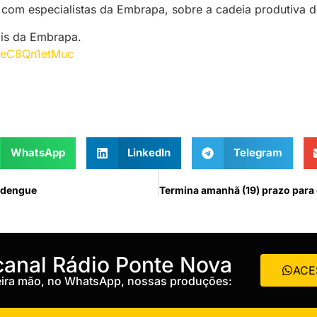
com especialistas da Embrapa, sobre a cadeia produtiva do
ais da Embrapa.
=eC8Qn1etMuc
WhatsApp
LinkedIn
Telegram
e dengue
 canal Rádio Ponte Nova
ACE
meira mão, no WhatsApp, nossas produções: