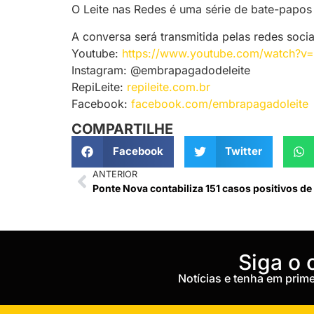
O Leite nas Redes é uma série de bate-papos 
A conversa será transmitida pelas redes soci
Youtube:
https://www.youtube.com/watch?v
Instagram: @embrapagadodeleite
RepiLeite:
repileite.com.br
Facebook:
facebook.com/embrapagadoleite
COMPARTILHE
Facebook
Twitter
ANTERIOR
Ponte Nova contabiliza 151 casos positivos d
‎Siga o
Notícias e tenha em pri