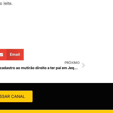
 leite.
Email
PRÓXIMO
Termina amanhã (19) prazo para cadastro ao mutirão direito a ter pai em Jequeri
SSAR CANAL