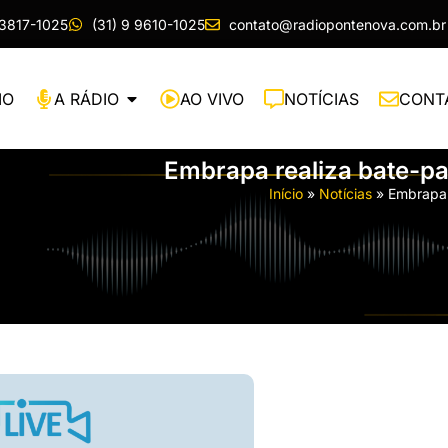
 3817-1025
(31) 9 9610-1025
contato@radiopontenova.com.br
IO
A RÁDIO
AO VIVO
NOTÍCIAS
CONT
Embrapa realiza bate-pa
Início
»
Notícias
»
Embrapa 