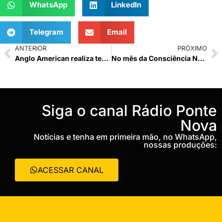
WhatsApp
LinkedIn
Telegram
Email
ANTERIOR
PRÓXIMO
Anglo American realiza teste do sistema de sirenes do Minas-Rio em Santo Antônio do Grama no próximo dia 26
No mês da Consciência Negra, OAB Ponte Nova promove exposição e espetáculo musical
‎Siga o canal Rádio Ponte
Nova
Notícias e tenha em primeira mão, no WhatsApp,
nossas produções:
ACESSAR CANAL