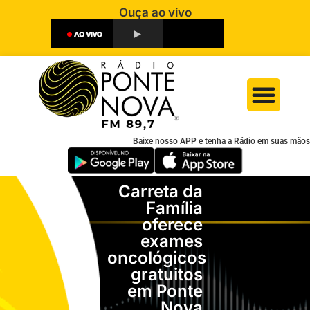
Ouça ao vivo
Baixe nosso APP e tenha a Rádio em suas mãos
Carreta da
Família
oferece
exames
oncológicos
gratuitos
em Ponte
Nova