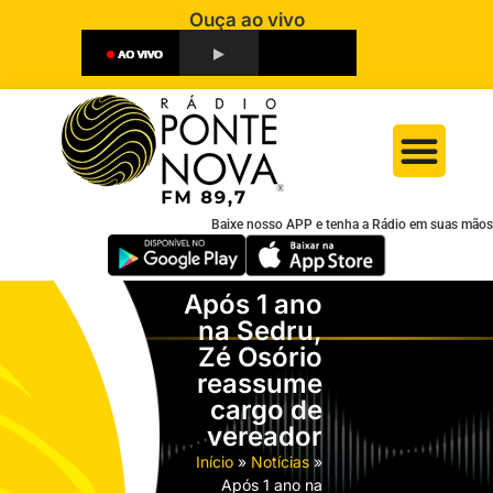
Ouça ao vivo
Baixe nosso APP e tenha a Rádio em suas mãos
Após 1 ano
na Sedru,
Zé Osório
reassume
cargo de
vereador
Início
»
Notícias
»
Após 1 ano na