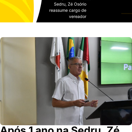
Sedru, Zé Osório
reassume cargo de
vereador
Após 1 ano na Sedru, Zé