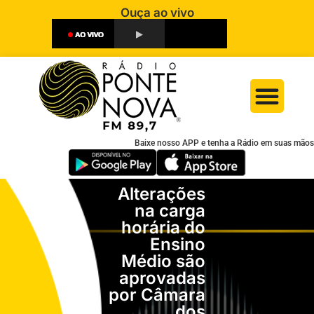
Ouça ao vivo
Baixe nosso APP e tenha a Rádio em suas mãos
Alterações
na carga
horária do
Ensino
Médio são
aprovadas
por Câmara
dos