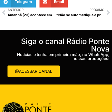
Telegram
Email
ANTERIOR
PRÓXIMO
Amanhã (23) acontece em Ponte Nova o Dia D do Combate ao Aedes
“Não se automedique e procure o PSF”, orienta o Coordenador de Endemias
‎Siga o canal Rádio Ponte
Nova
Notícias e tenha em primeira mão, no WhatsApp,
nossas produções:
ACESSAR CANAL